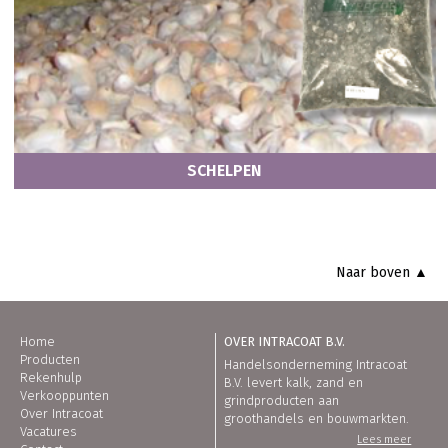
SCHELPEN
Naar boven ▲
Home
OVER INTRACOAT B.V.
Producten
Handelsonderneming Intracoat
Rekenhulp
B.V. levert kalk, zand en
Verkooppunten
grindproducten aan
Over Intracoat
groothandels en bouwmarkten.
Vacatures
Lees meer