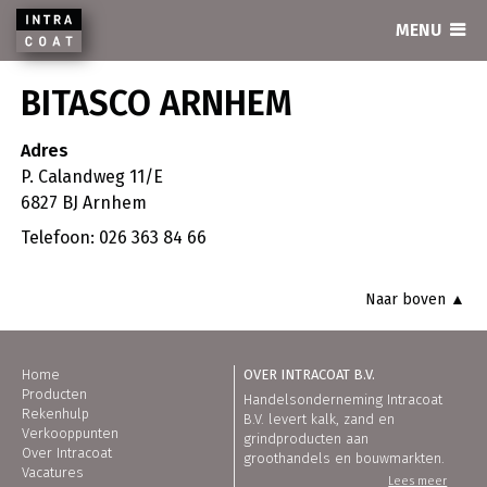
INTRACOAT
MENU
BITASCO ARNHEM
Adres
P. Calandweg 11/E
6827 BJ Arnhem
Telefoon: 026 363 84 66
Naar boven ▲
Home
OVER INTRACOAT B.V.
Producten
Handelsonderneming Intracoat
Rekenhulp
B.V. levert kalk, zand en
Verkooppunten
grindproducten aan
Over Intracoat
groothandels en bouwmarkten.
Vacatures
Lees meer