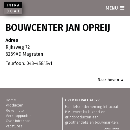
INTRACOAT
MENU
BOUWCENTER JAN OPREIJ
Adres
Rijksweg 72
6269AD Magraten
Telefoon: 043-4581541
Naar boven ▲
Home
OVER INTRACOAT B.V.
Producten
Handelsonderneming Intracoat
Rekenhulp
B.V. levert kalk, zand en
Verkooppunten
grindproducten aan
Over Intracoat
groothandels en bouwmarkten.
Vacatures
Lees meer