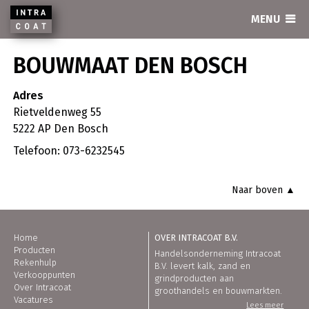
INTRACOAT
MENU
BOUWMAAT DEN BOSCH
Adres
Rietveldenweg 55
5222 AP Den Bosch
Telefoon: 073-6232545
Naar boven ▲
Home
OVER INTRACOAT B.V.
Producten
Handelsonderneming Intracoat
Rekenhulp
B.V. levert kalk, zand en
Verkooppunten
grindproducten aan
Over Intracoat
groothandels en bouwmarkten.
Vacatures
Lees meer