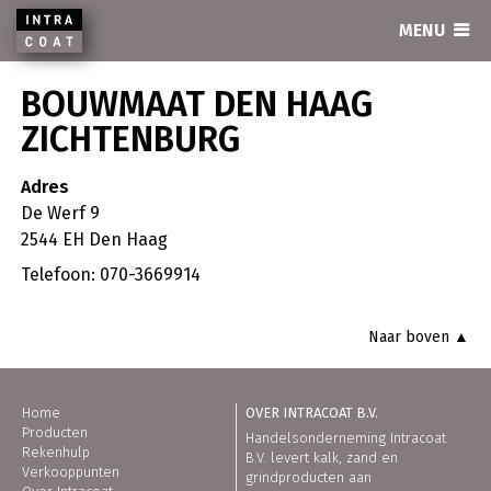
INTRACOAT
MENU
BOUWMAAT DEN HAAG
ZICHTENBURG
Adres
De Werf 9
2544 EH Den Haag
Telefoon: 070-3669914
Naar boven ▲
Home
OVER INTRACOAT B.V.
Producten
Handelsonderneming Intracoat
Rekenhulp
B.V. levert kalk, zand en
Verkooppunten
grindproducten aan