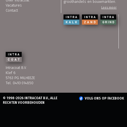
Over Intracoat
groothandels en bouwmarkten.
Vacatures
Lees meer
Contact
Intracoat B.V.
Klef 6
5763 PG MILHEEZE
Tel. 0493-314850
© 1998-2026 INTRACOAT B.V., ALLE
VOLG ONS OP FACEBOOK
RECHTEN VOORBEHOUDEN