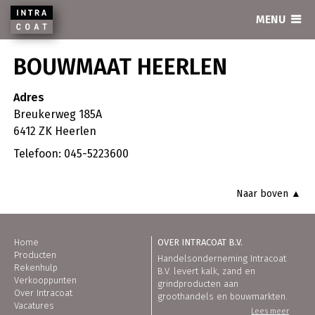
INTRACOAT
MENU
BOUWMAAT HEERLEN
Adres
Breukerweg 185A
6412 ZK Heerlen
Telefoon: 045-5223600
Naar boven ▲
Home
OVER INTRACOAT B.V.
Producten
Handelsonderneming Intracoat
Rekenhulp
B.V. levert kalk, zand en
Verkooppunten
grindproducten aan
Over Intracoat
groothandels en bouwmarkten.
Vacatures
Lees meer