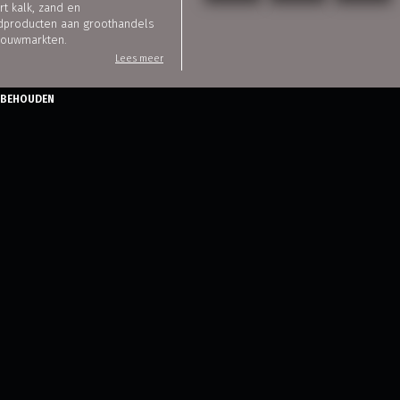
rt kalk, zand en
dproducten aan groothandels
bouwmarkten.
Lees meer
ORBEHOUDEN