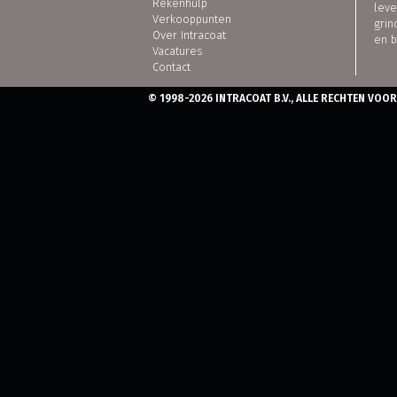
Rekenhulp
leve
Verkooppunten
grin
Over Intracoat
en 
Vacatures
Contact
© 1998-2026 INTRACOAT B.V., ALLE RECHTEN VO