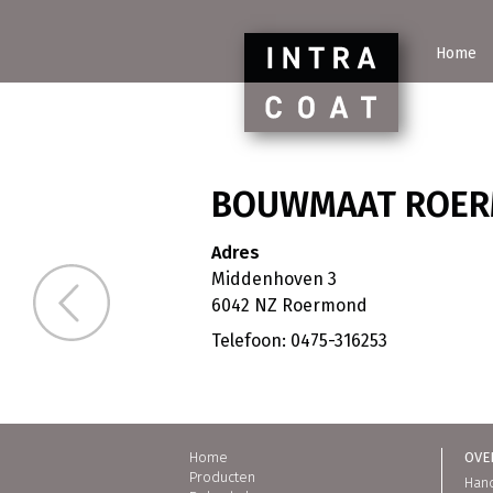
INTR
Home
BOUWMAAT ROE
Adres
Bouwmaat Rijssen
Middenhoven 3
6042 NZ Roermond
Telefoon: 0475-316253
Home
OVER
Producten
Hand