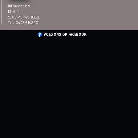
Intracoat B.V.
Klef 6
5763 PG MILHEEZE
Tel. 0493-314850
VOLG ONS OP FACEBOOK