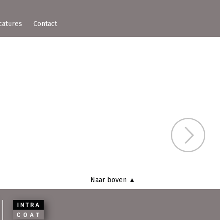
catures
Contact
Bou
Naar boven ▲