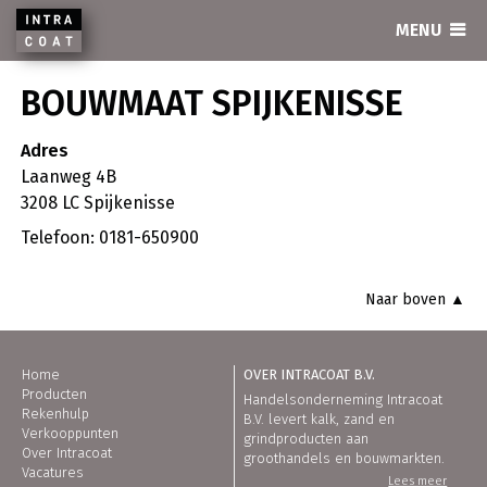
INTRACOAT
MENU
BOUWMAAT SPIJKENISSE
Adres
Laanweg 4B
3208 LC Spijkenisse
Telefoon: 0181-650900
Naar boven ▲
Home
OVER INTRACOAT B.V.
Producten
Handelsonderneming Intracoat
Rekenhulp
B.V. levert kalk, zand en
Verkooppunten
grindproducten aan
Over Intracoat
groothandels en bouwmarkten.
Vacatures
Lees meer