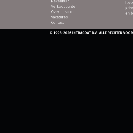
Rekenhulp
leve
Verkooppunten
grin
Over Intracoat
en 
Vacatures
Contact
© 1998-2026 INTRACOAT B.V., ALLE RECHTEN VO