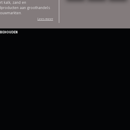
rt kalk, zand en
dproducten aan groothandels
bouwmarkten.
Lees meer
ORBEHOUDEN