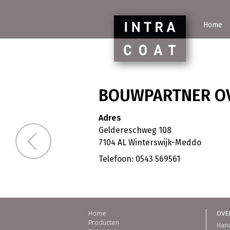
INTR
Home
BOUWPARTNER O
Adres
BouwPartner Hout- en Bouwmaterialen Zwijndr
Geldereschweg 108
7104 AL Winterswijk-Meddo
Telefoon: 0543 569561
Home
OVER
Producten
Hand