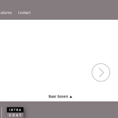
catures
Contact
Bou
Naar boven ▲