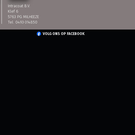
Intracoat B.V.
Klef 6
5763 PG MILHEEZE
Tel. 0493-314850
VOLG ONS OP FACEBOOK