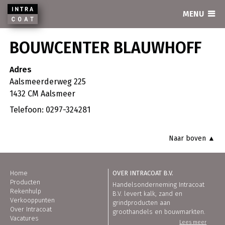
INTRACOAT
MENU
BOUWCENTER BLAUWHOFF
Adres
Aalsmeerderweg 225
1432 CM Aalsmeer
Telefoon: 0297-324281
Naar boven ▲
Home
OVER INTRACOAT B.V.
Producten
Handelsonderneming Intracoat
Rekenhulp
B.V. levert kalk, zand en
Verkooppunten
grindproducten aan
Over Intracoat
groothandels en bouwmarkten.
Vacatures
Lees meer