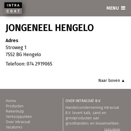
INTRACOAT
MENU
JONGENEEL HENGELO
Adres
Stroweg 1
7552 BG Hengelo
Telefoon: 074 2919065
Naar boven ▲
Home
OVER INTRACOAT B.V.
Producten
Handelsonderneming Intracoat
Rekenhulp
B.V. levert kalk, zand en
Verkooppunten
grindproducten aan
Over Intracoat
groothandels en bouwmarkten.
Vacatures
Lees meer