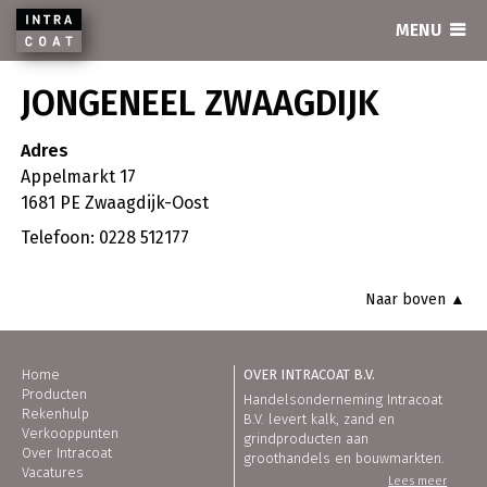
INTRACOAT
MENU
JONGENEEL ZWAAGDIJK
Adres
Appelmarkt 17
1681 PE Zwaagdijk-Oost
Telefoon: 0228 512177
Naar boven ▲
Home
OVER INTRACOAT B.V.
Producten
Handelsonderneming Intracoat
Rekenhulp
B.V. levert kalk, zand en
Verkooppunten
grindproducten aan
Over Intracoat
groothandels en bouwmarkten.
Vacatures
Lees meer