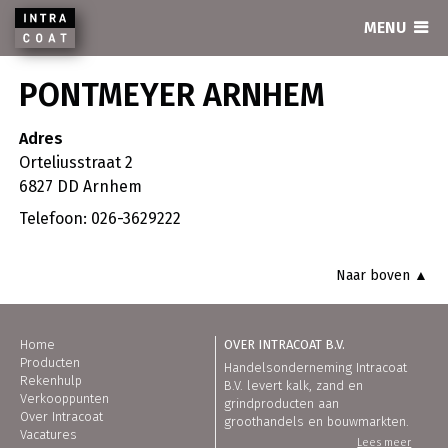
INTRACOAT
MENU
PONTMEYER ARNHEM
Adres
Orteliusstraat 2
6827 DD Arnhem
Telefoon: 026-3629222
Naar boven ▲
Home
OVER INTRACOAT B.V.
Producten
Handelsonderneming Intracoat
Rekenhulp
B.V. levert kalk, zand en
Verkooppunten
grindproducten aan
Over Intracoat
groothandels en bouwmarkten.
Vacatures
Lees meer