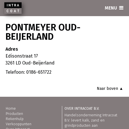
INTRACOAT
MENU
PONTMEYER OUD-
BEIJERLAND
Adres
Edisonstraat 17
3261 LD Oud-Beijerland
Telefoon: 0186-651722
Naar boven ▲
Home
OVER INTRACOAT B.V.
Producten
Handelsonderneming Intracoat
Rekenhulp
B.V. levert kalk, zand en
Verkooppunten
grindproducten aan