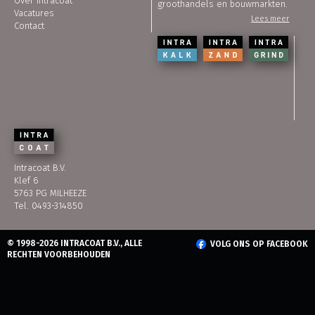
Over Intracoat
groothandels en bouwmarkten.
Vacatures
Lees meer
Contact
Intracoat B.V.
Klef 6
5763 PG MILHEEZE
Tel. 0493-314850
© 1998-2026 INTRACOAT B.V., ALLE
VOLG ONS OP FACEBOOK
RECHTEN VOORBEHOUDEN