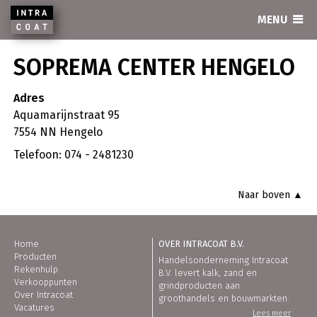
INTRACOAT
MENU
SOPREMA CENTER HENGELO
Adres
Aquamarijnstraat 95
7554 NN Hengelo
Telefoon: 074 - 2481230
Naar boven ▲
Home
OVER INTRACOAT B.V.
Producten
Handelsonderneming Intracoat
Rekenhulp
B.V. levert kalk, zand en
Verkooppunten
grindproducten aan
Over Intracoat
groothandels en bouwmarkten.
Vacatures
Lees meer