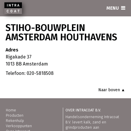
INTRACOAT
MENU
STIHO-BOUWPLEIN
AMSTERDAM HOUTHAVENS
Adres
Rigakade 37
1013 BB Amsterdam
Telefoon: 020-5818508
Naar boven ▲
Home
OVER INTRACOAT B.V.
Producten
Handelsonderneming Intracoat
Rekenhulp
B.V. levert kalk, zand en
Verkooppunten
grindproducten aan