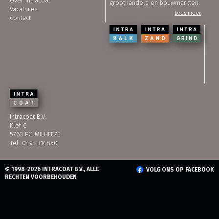
Over Intracoat
groothandels en bouwmarkten.
Vacatures
Lees meer
Contact
Intracoat B.V.
Klef 6
5763 PG MILHEEZE
Tel. 0493-314850
© 1998-2026 INTRACOAT B.V., ALLE
VOLG ONS OP FACEBOOK
RECHTEN VOORBEHOUDEN