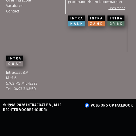
Over Intracoat
groothandels en bouwmarkten.
Vacatures
Lees meer
Contact
Intracoat B.V.
Klef 6
5763 PG MILHEEZE
Tel. 0493-314850
© 1998-2026 INTRACOAT B.V., ALLE
VOLG ONS OP FACEBOOK
RECHTEN VOORBEHOUDEN