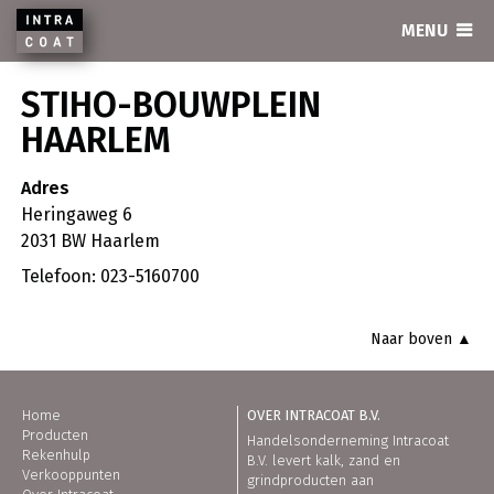
INTRACOAT
MENU
STIHO-BOUWPLEIN
HAARLEM
Adres
Heringaweg 6
2031 BW Haarlem
Telefoon: 023-5160700
Naar boven ▲
Home
OVER INTRACOAT B.V.
Producten
Handelsonderneming Intracoat
Rekenhulp
B.V. levert kalk, zand en
Verkooppunten
grindproducten aan