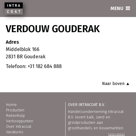
INTRACOAT
MENU
VERDOUW GOUDERAK
Adres
Middelblok 166
2831 BR Gouderak
Telefoon: +31 182 684 888
Naar boven ▲
Home
OVER INTRACOAT B.V.
Producten
Handelsonderneming Intracoat
Rekenhulp
B.V. levert kalk, zand en
Verkooppunten
grindproducten aan
Over Intracoat
groothandels en bouwmarkten.
Vacatures
Lees meer