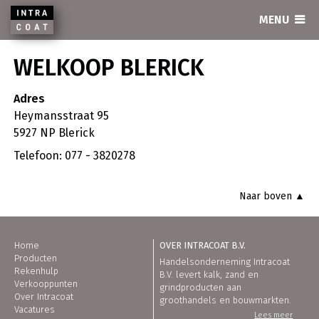
INTRACOAT
MENU
WELKOOP BLERICK
Adres
Heymansstraat 95
5927 NP Blerick
Telefoon: 077 - 3820278
Naar boven ▲
Home
OVER INTRACOAT B.V.
Producten
Handelsonderneming Intracoat
Rekenhulp
B.V. levert kalk, zand en
Verkooppunten
grindproducten aan
Over Intracoat
groothandels en bouwmarkten.
Vacatures
Lees meer