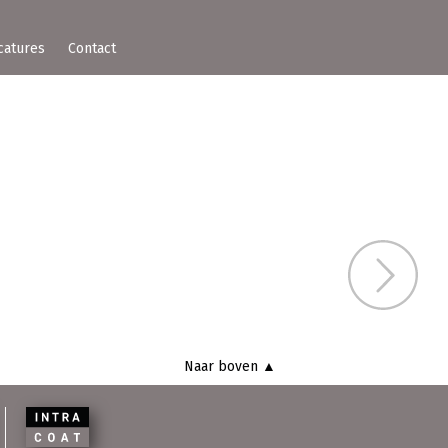
catures
Contact
Wel
Naar boven ▲