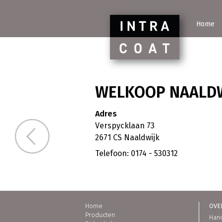
INTR
Home
WELKOOP NAALD
Adres
Welkoop Berkel en Rodenrijs
Verspycklaan 73
2671 CS Naaldwijk
Telefoon: 0174 - 530312
Home
OVER
Producten
Hand