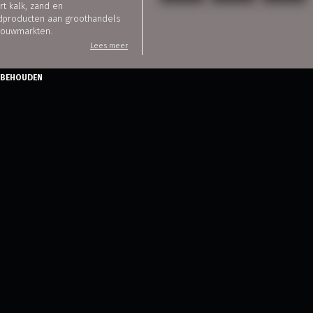
rt kalk, zand en
dproducten aan groothandels
bouwmarkten.
Lees meer
ORBEHOUDEN