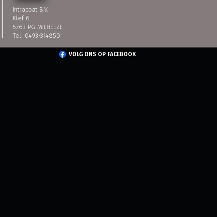
Intracoat B.V.
Klef 6
5763 PG MILHEEZE
Tel. 0493-314850
VOLG ONS OP FACEBOOK