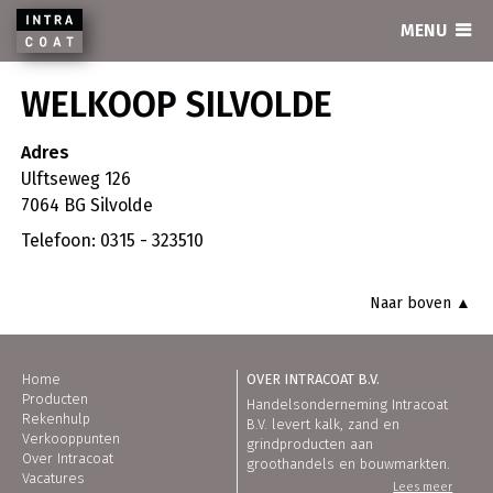
INTRACOAT
MENU
WELKOOP SILVOLDE
Adres
Ulftseweg 126
7064 BG Silvolde
Telefoon: 0315 - 323510
Naar boven ▲
Home
OVER INTRACOAT B.V.
Producten
Handelsonderneming Intracoat
Rekenhulp
B.V. levert kalk, zand en
Verkooppunten
grindproducten aan
Over Intracoat
groothandels en bouwmarkten.
Vacatures
Lees meer