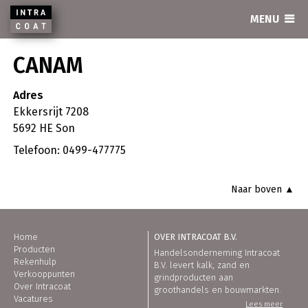
INTRACOAT
MENU
CANAM
Adres
Ekkersrijt 7208
5692 HE Son
Telefoon: 0499-477775
Naar boven ▲
Home
OVER INTRACOAT B.V.
Producten
Handelsonderneming Intracoat
Rekenhulp
B.V. levert kalk, zand en
Verkooppunten
grindproducten aan
Over Intracoat
groothandels en bouwmarkten.
Vacatures
Lees meer