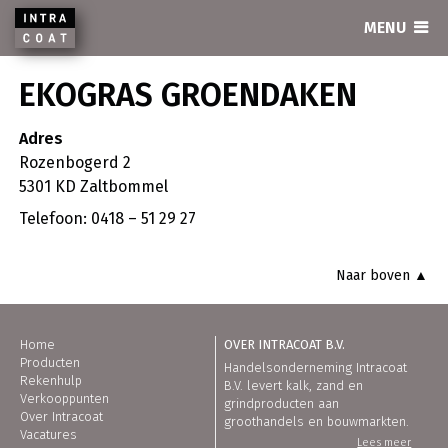
INTRACOAT
MENU
EKOGRAS GROENDAKEN
Adres
Rozenbogerd 2
5301 KD Zaltbommel
Telefoon: 0418 – 51 29 27
Naar boven ▲
Home
OVER INTRACOAT B.V.
Producten
Handelsonderneming Intracoat
Rekenhulp
B.V. levert kalk, zand en
Verkooppunten
grindproducten aan
Over Intracoat
groothandels en bouwmarkten.
Vacatures
Lees meer